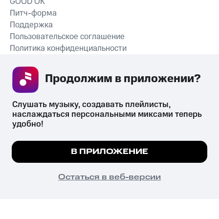
GOOD’OK
Питч-форма
Поддержка
Пользовательское соглашение
Политика конфиденциальности
Рекомендательные технологии
Продолжим в приложении? 
СКАЧАТЬ ПРИЛОЖЕНИЕ
Слушать музыку, создавать плейлисты, 
наслаждаться персональными миксами теперь 
удобно!
Незаконное потребление наркотических средств,
психотропных веществ, их аналогов причиняет вред здоровью,
Мы используем куки, чтобы на сайте все
В ПРИЛОЖЕНИЕ
их незаконный оборот запрещён и влечёт установленную
работало.
Подробнее
законодательством ответственность.
© 2026 ООО «КИОН».
ПОНЯТНО
Остаться в веб-версии
Все права защищены
18+
Главная
В приложение
Избранное