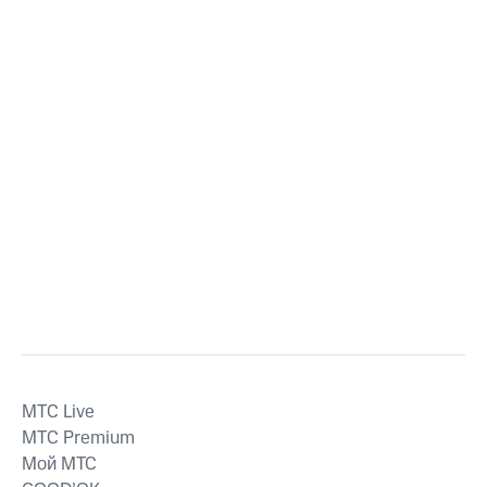
MTС Live
MTС Premium
Мой МТС