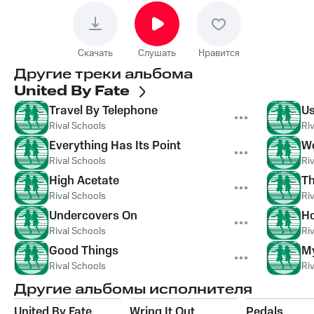
Скачать
Слушать
Нравится
Другие треки альбома
United By Fate
Travel By Telephone
Us
Rival Schools
Ri
Everything Has Its Point
Wo
Rival Schools
Ri
High Acetate
Th
Rival Schools
Ri
Undercovers On
Ho
Rival Schools
Ri
Good Things
M
Rival Schools
Ri
Другие альбомы исполнителя
United By Fate
Wring It Out
Pedals