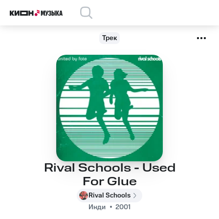
Трек
Rival Schools - Used
For Glue
Rival Schools
Инди
2001