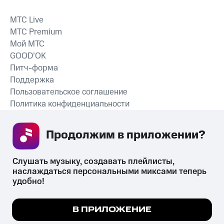
MTС Live
MTС Premium
Мой МТС
GOOD’OK
Питч-форма
Поддержка
Пользовательское соглашение
Политика конфиденциальности
Рекомендательные технологии
Продолжим в приложении? 
СКАЧАТЬ ПРИЛОЖЕНИЕ
Слушать музыку, создавать плейлисты, 
наслаждаться персональными миксами теперь 
удобно!
Незаконное потребление наркотических средств,
психотропных веществ, их аналогов причиняет вред здоровью,
Мы используем куки, чтобы на сайте все
В ПРИЛОЖЕНИЕ
их незаконный оборот запрещён и влечёт установленную
работало.
Подробнее
законодательством ответственность.