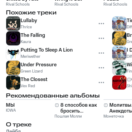
Rival Schools
Rival Schools
Rival Schools
Похожие треки
Lullaby
Ti
Thrice
Dif
The Falling
Br
Kaura
Gr
Putting To Sleep A Lion
I 
Meriwether
Dif
Under Pressure
Wi
Green Lizard
Fi
The Closest
Vex Red
Sh
Рекомендованные альбомы
МЫ
8 способов как
Молитвы
IOWA
бросить...
Анекдоты
Пошлая Молли
Монеточка
О треке
Лейбл