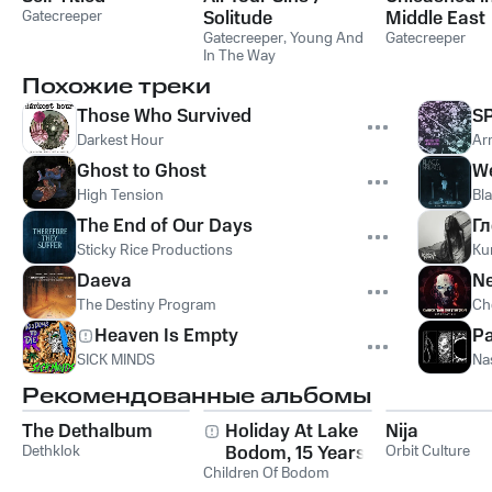
Gatecreeper
Solitude
Middle East
Gatecreeper
,
Young And
Gatecreeper
In The Way
Похожие треки
Those Who Survived
S
Darkest Hour
Ar
Ghost to Ghost
W
High Tension
Bl
The End of Our Days
Гл
Sticky Rice Productions
Ku
Daeva
Ne
The Destiny Program
Ch
Heaven Is Empty
Pa
SICK MINDS
Na
Рекомендованные альбомы
The Dethalbum
Holiday At Lake
Nija
Dethklok
Bodom, 15 Years of
Orbit Culture
Children Of Bodom
Wasted Youth