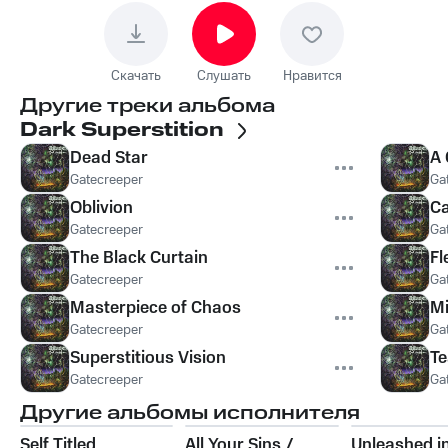
Скачать
Слушать
Нравится
Другие треки альбома
Dark Superstition
Dead Star
A 
Gatecreeper
Ga
Oblivion
Ca
Gatecreeper
Ga
The Black Curtain
Fl
Gatecreeper
Ga
Masterpiece of Chaos
Mi
Gatecreeper
Ga
Superstitious Vision
Te
Gatecreeper
Ga
Другие альбомы исполнителя
Self Titled
All Your Sins /
Unleashed in