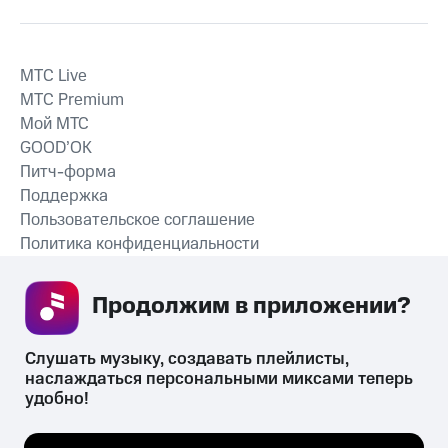
MTС Live
MTС Premium
Мой МТС
GOOD’OK
Питч-форма
Поддержка
Пользовательское соглашение
Политика конфиденциальности
Рекомендательные технологии
Продолжим в приложении? 
СКАЧАТЬ ПРИЛОЖЕНИЕ
Слушать музыку, создавать плейлисты, 
наслаждаться персональными миксами теперь 
удобно!
Незаконное потребление наркотических средств,
психотропных веществ, их аналогов причиняет вред здоровью,
Мы используем куки, чтобы на сайте все