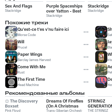
Sex And Flags
Purple Spaceships
Stackridge
Stackridge
over Yatton - Best
Stackridge
of
Stackridge
Похожие треки
Qu'est-ce t'es v'nu faire ici
Sh
Morse Code
Sat
Will
Ja
Prucel
Bl
Paper Wings
W
Barclay James Harvest
Iri
Come With Me
A
Rust
Pe
The First Time
De
Head Machine
Ye
Рекомендованные альбомы
The Discovery
Dreams Of Fireflies
STRINGZ
Boxset
(On A Christmas
GENERATIO
Pink Floyd
Night)
Trans-Siberian Orchestra
THE STRINGZ