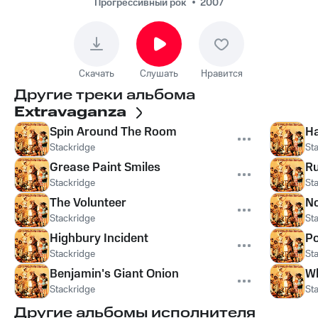
Прогрессивный рок
2007
Скачать
Слушать
Нравится
Другие треки альбома
Extravaganza
Spin Around The Room
Ha
Stackridge
St
Grease Paint Smiles
Ru
Stackridge
St
The Volunteer
No
Stackridge
St
Highbury Incident
Po
Stackridge
St
Benjamin's Giant Onion
Wh
Stackridge
St
Другие альбомы исполнителя