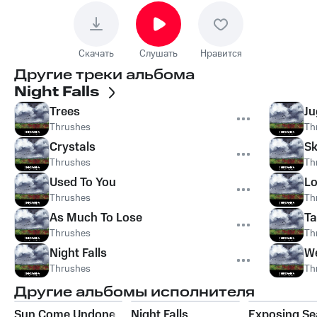
Скачать
Слушать
Нравится
Другие треки альбома
Night Falls
Trees
Ju
Thrushes
Th
Crystals
S
Thrushes
Th
Used To You
Lo
Thrushes
Th
As Much To Lose
Ta
Thrushes
Th
Night Falls
W
Thrushes
Th
Другие альбомы исполнителя
Sun Come Undone
Night Falls
Exposing Se