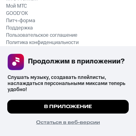
Мой МТС
GOOD’OK
Питч-форма
Поддержка
Пользовательское соглашение
Политика конфиденциальности
Рекомендательные технологии
Продолжим в приложении? 
СКАЧАТЬ ПРИЛОЖЕНИЕ
Слушать музыку, создавать плейлисты, 
наслаждаться персональными миксами теперь 
удобно!
Незаконное потребление наркотических средств,
психотропных веществ, их аналогов причиняет вред здоровью,
Мы используем куки, чтобы на сайте все
В ПРИЛОЖЕНИЕ
их незаконный оборот запрещён и влечёт установленную
работало.
Подробнее
законодательством ответственность.
© 2026 ООО «КИОН».
ПОНЯТНО
Остаться в веб-версии
Все права защищены
18+
Главная
В приложение
Избранное