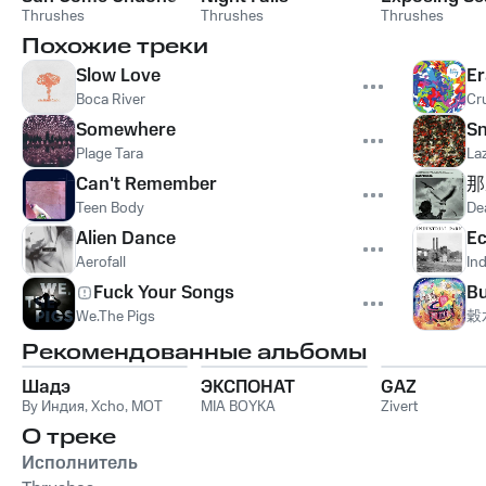
Thrushes
Thrushes
Thrushes
Похожие треки
Slow Love
Er
Boca River
Cr
Somewhere
Sn
Plage Tara
La
Can't Remember
那
Teen Body
De
Alien Dance
E
Aerofall
Ind
Fuck Your Songs
Bu
We.The Pigs
穀
Рекомендованные альбомы
Шадэ
ЭКСПОНАТ
GAZ
By Индия
,
Xcho
,
MOT
MIA BOYKA
Zivert
О треке
Исполнитель