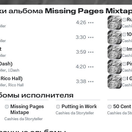
ки альбома
Missing Pages Mixta
Ru
4:26
ller
Cashi
1
3:30
ller
Cashi
t
Im
3:59
ller
Cashi
.Dash)
Pi
4:20
ller
,
J.Dash
Cashi
 Rico Hall)
I 
3:38
ller
,
Rico Hall
Cashi
бомы исполнителя
Missing Pages
Putting in Work
50 Cent
Mixtape
Cashies da Storyteller
Cashies da Sto
Cashies da Storyteller