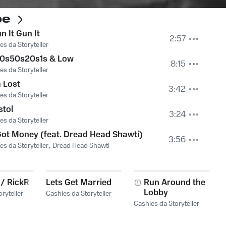
pe
n It Gun It
2:57
es da Storyteller
00s50s20s1s & Low
8:15
es da Storyteller
 Lost
3:42
es da Storyteller
stol
3:24
es da Storyteller
Got Money (feat. Dread Head Shawti)
3:56
es da Storyteller
,
Dread Head Shawti
 / RickRoss
Lets Get Married
Run Around the
Lobby
ryteller
Cashies da Storyteller
Cashies da Storyteller