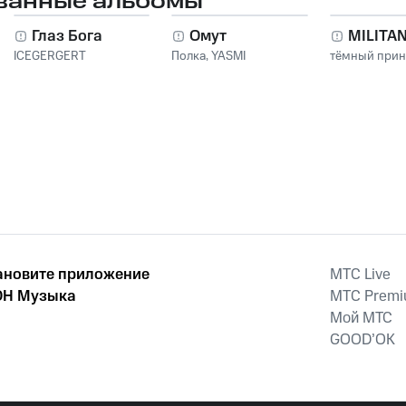
ванные альбомы
Глаз Бога
Омут
MILITA
ICEGERGERT
Полка
,
YASMI
тёмный при
ановите приложение
MTС Live
Н Музыка
MTС Prem
Мой МТС
GOOD’OK