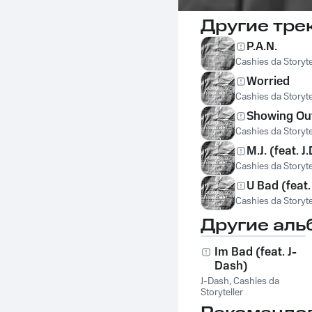
Другие тре
P.A.N.
Cashies da Storyte
Worried
Cashies da Storyte
Showing Ou
Cashies da Storyte
M.J. (feat. J
Cashies da Storyte
U Bad (feat.
Cashies da Storyte
Другие аль
Im Bad (feat. J-
Dash)
J-Dash
,
Cashies da
Storyteller