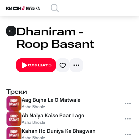
Dhaniram -
Roop Basant
СЛУШАТЬ
Треки
Aag Bujha Le O Matwale
Asha Bhosle
Ab Naiya Kaise Paar Lage
Asha Bhosle
Kahan Ho Duniya Ke Bhagwan
Asha Bhosle