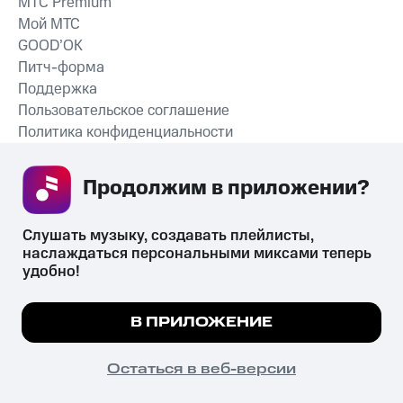
MTС Premium
Мой МТС
GOOD’OK
Питч-форма
Поддержка
Пользовательское соглашение
Политика конфиденциальности
Рекомендательные технологии
Продолжим в приложении? 
СКАЧАТЬ ПРИЛОЖЕНИЕ
Слушать музыку, создавать плейлисты, 
наслаждаться персональными миксами теперь 
удобно!
Незаконное потребление наркотических средств,
психотропных веществ, их аналогов причиняет вред здоровью,
Мы используем куки, чтобы на сайте все
В ПРИЛОЖЕНИЕ
их незаконный оборот запрещён и влечёт установленную
работало.
Подробнее
законодательством ответственность.
© 2026 ООО «КИОН».
ПОНЯТНО
Остаться в веб-версии
Все права защищены
18+
Главная
В приложение
Избранное