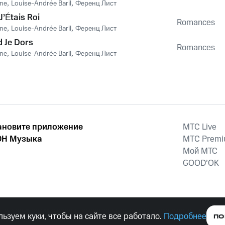
nne
,
Louise-Andrée Baril
,
Ференц Лист
 J’Étais Roi
Romances
nne
,
Louise-Andrée Baril
,
Ференц Лист
 Je Dors
Romances
nne
,
Louise-Andrée Baril
,
Ференц Лист
ановите приложение
MTС Live
Н Музыка
MTС Prem
Мой МТС
GOOD’OK
наркотических средств, психотропных веществ, их аналогов причиня
ьзуем куки, чтобы на сайте все работало.
Подробнее
ПО
тельством ответственность.