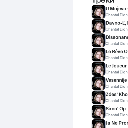
Треки
U Mojevo 
Chantal Dio
Davno-L',
Chantal Dio
Dissonanc
Chantal Dio
Le Rêve O
Chantal Dio
Le Joueur
Chantal Dio
Vesennije 
Chantal Dio
Zdes’ Kho
Chantal Dio
Siren’ Op.
Chantal Dio
Ja Ne Pror