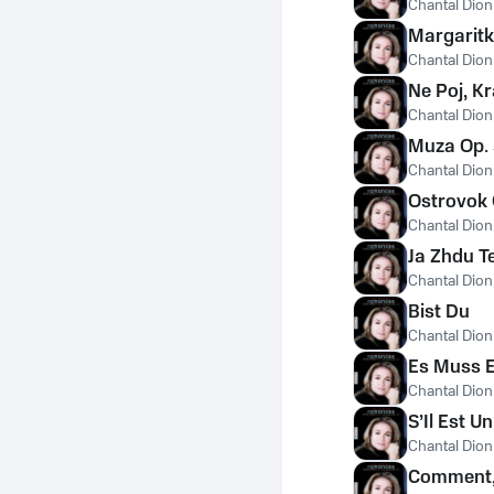
Chantal Dio
Margaritk
Chantal Dio
Ne Poj, K
Chantal Dio
Muza Op. 
Chantal Dio
Ostrovok 
Chantal Dio
Ja Zhdu Te
Chantal Dio
Bist Du
Chantal Dio
Es Muss E
Chantal Dio
S’Il Est 
Chantal Dio
Comment, 