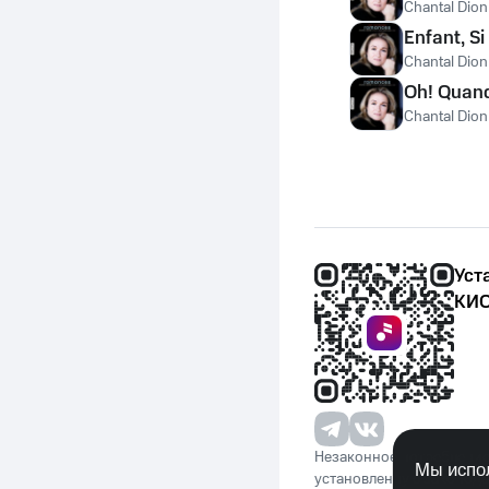
Chantal Dio
Enfant, Si
Chantal Dio
Oh! Quand
Chantal Dio
Уст
КИО
Незаконное потребление 
Мы испол
установленную законода