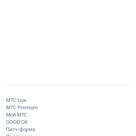
MTС Live
MTС Premium
Мой МТС
GOOD’OK
Питч-форма