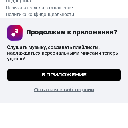
Поддержка
Пользовательское соглашение
Политика конфиденциальности
Рекомендательные технологии
Продолжим в приложении? 
СКАЧАТЬ ПРИЛОЖЕНИЕ
Слушать музыку, создавать плейлисты, 
наслаждаться персональными миксами теперь 
удобно!
Незаконное потребление наркотических средств,
психотропных веществ, их аналогов причиняет вред здоровью,
Мы используем куки, чтобы на сайте все
В ПРИЛОЖЕНИЕ
их незаконный оборот запрещён и влечёт установленную
работало.
Подробнее
законодательством ответственность.
© 2026 ООО «КИОН».
ПОНЯТНО
Остаться в веб-версии
Все права защищены
18+
Главная
В приложение
Избранное