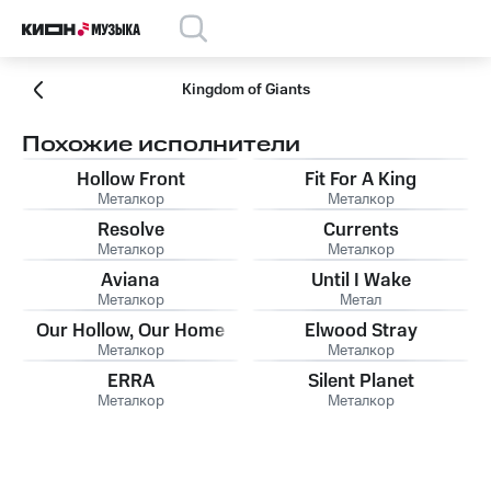
Kingdom of Giants
Похожие исполнители
Hollow Front
Fit For A King
Металкор
Металкор
Resolve
Currents
Металкор
Металкор
Aviana
Until I Wake
Металкор
Метал
Our Hollow, Our Home
Elwood Stray
Металкор
Металкор
ERRA
Silent Planet
Металкор
Металкор