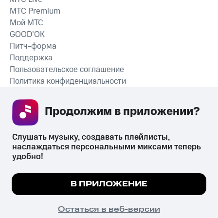
MTС Premium
Мой МТС
GOOD’OK
Питч-форма
Поддержка
Пользовательское соглашение
Политика конфиденциальности
Рекомендательные технологии
Продолжим в приложении? 
СКАЧАТЬ ПРИЛОЖЕНИЕ
Слушать музыку, создавать плейлисты, 
наслаждаться персональными миксами теперь 
удобно!
Незаконное потребление наркотических средств,
психотропных веществ, их аналогов причиняет вред здоровью,
Мы используем куки, чтобы на сайте все
В ПРИЛОЖЕНИЕ
их незаконный оборот запрещён и влечёт установленную
работало.
Подробнее
законодательством ответственность.
© 2026 ООО «КИОН».
ПОНЯТНО
Остаться в веб-версии
Все права защищены
18+