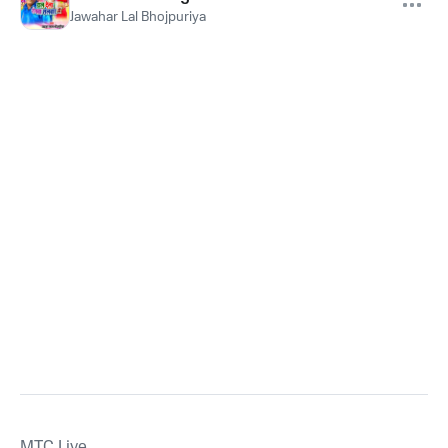
Jawahar Lal Bhojpuriya
MTС Live