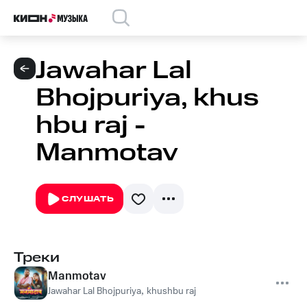
Jawahar Lal
Bhojpuriya, khus
hbu raj -
Manmotav
СЛУШАТЬ
Треки
Manmotav
Jawahar Lal Bhojpuriya
,
khushbu raj