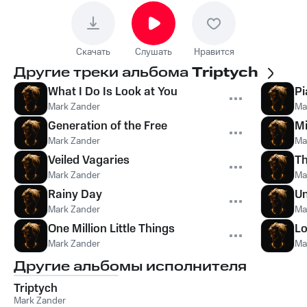
Скачать
Слушать
Нравится
Другие треки альбома
Triptych
What I Do Is Look at You
Pi
Mark Zander
Ma
Generation of the Free
Mi
Mark Zander
Ma
Veiled Vagaries
T
Mark Zander
Ma
Rainy Day
U
Mark Zander
Ma
One Million Little Things
Lo
Mark Zander
Ma
Другие альбомы исполнителя
Triptych
Mark Zander