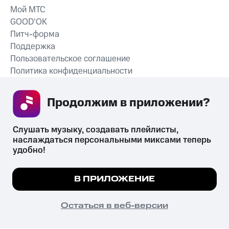
Мой МТС
GOOD’OK
Питч-форма
Поддержка
Пользовательское соглашение
Политика конфиденциальности
Рекомендательные технологии
Продолжим в приложении? 
СКАЧАТЬ ПРИЛОЖЕНИЕ
Слушать музыку, создавать плейлисты, 
наслаждаться персональными миксами теперь 
удобно!
Незаконное потребление наркотических средств,
психотропных веществ, их аналогов причиняет вред здоровью,
Мы используем куки, чтобы на сайте все
В ПРИЛОЖЕНИЕ
их незаконный оборот запрещён и влечёт установленную
работало.
Подробнее
законодательством ответственность.
© 2026 ООО «КИОН».
ПОНЯТНО
Остаться в веб-версии
Все права защищены
18+
Главная
В приложение
Избранное