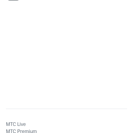
MTС Live
MTС Premium