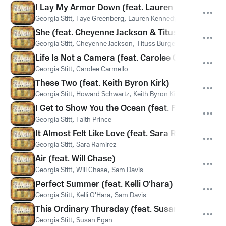
I Lay My Armor Down (feat. Lauren Kennedy)
Georgia Stitt
,
Faye Greenberg
,
Lauren Kennedy
She (feat. Cheyenne Jackson & Tituss Burgess)
Georgia Stitt
,
Cheyenne Jackson
,
Tituss Burgess
Life Is Not a Camera (feat. Carolee Carmello)
Georgia Stitt
,
Carolee Carmello
These Two (feat. Keith Byron Kirk)
Georgia Stitt
,
Howard Schwartz
,
Keith Byron Kirk
I Get to Show You the Ocean (feat. Faith Prince)
Georgia Stitt
,
Faith Prince
It Almost Felt Like Love (feat. Sara Ramirez)
Georgia Stitt
,
Sara Ramirez
Air (feat. Will Chase)
Georgia Stitt
,
Will Chase
,
Sam Davis
Perfect Summer (feat. Kelli O'hara)
Georgia Stitt
,
Kelli O'Hara
,
Sam Davis
This Ordinary Thursday (feat. Susan Egan)
Georgia Stitt
,
Susan Egan