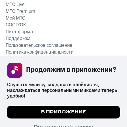
MTС Live
MTС Premium
Мой МТС
GOOD’OK
Питч-форма
Поддержка
Пользовательское соглашение
Политика конфиденциальности
Рекомендательные технологии
Продолжим в приложении? 
СКАЧАТЬ ПРИЛОЖЕНИЕ
Слушать музыку, создавать плейлисты, 
наслаждаться персональными миксами теперь 
удобно!
Незаконное потребление наркотических средств,
психотропных веществ, их аналогов причиняет вред здоровью,
Мы используем куки, чтобы на сайте все
В ПРИЛОЖЕНИЕ
их незаконный оборот запрещён и влечёт установленную
работало.
Подробнее
законодательством ответственность.
© 2026 ООО «КИОН».
ПОНЯТНО
Остаться в веб-версии