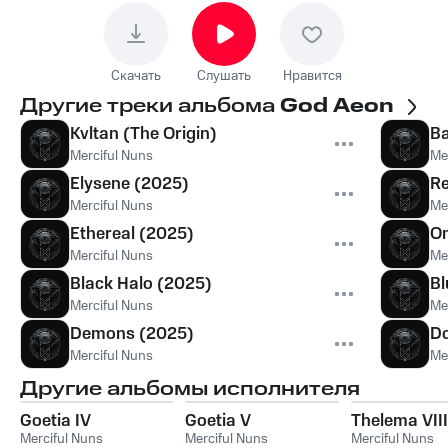
Скачать
Слушать
Нравится
Другие треки альбома
God Aeon
Kvltan (The Origin)
Ba
Merciful Nuns
Me
Elysene (2025)
Re
Merciful Nuns
Me
Ethereal (2025)
On
Merciful Nuns
Me
Black Halo (2025)
Bl
Merciful Nuns
Me
Demons (2025)
Do
Merciful Nuns
Me
Другие альбомы исполнителя
Goetia IV
Goetia V
Thelema VIII
Merciful Nuns
Merciful Nuns
Merciful Nuns