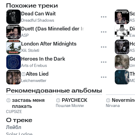
Похожие треки
Dead Can Wait
Sc
Dreadful Shadows
AS
Duett (Das Minnelied der Incubi)
Di
ASP
Ew
London After Midnights
Ho
Xiii. Stoleti
AS
Heroes In the Dark
Ge
Arts of Erebus
Um
Altes Lied
Th
Leichenwetter
M
Рекомендованные альбомы
заставь меня
PAYCHECK
Nevermin
плакать
Пошлая Молли
Nirvana
CUPSIZE
О треке
Лейбл
Solar Lodge