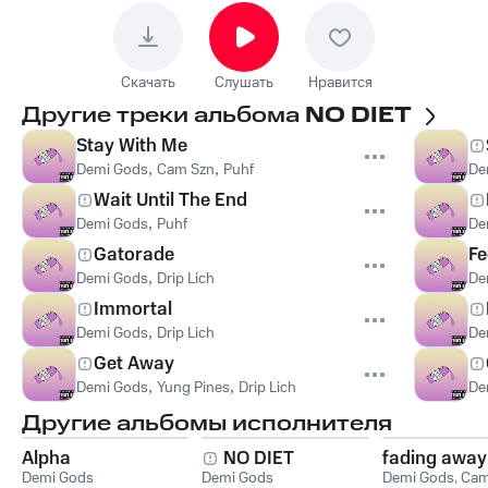
Скачать
Слушать
Нравится
Другие треки альбома
NO DIET
Stay With Me
Demi Gods
,
Cam Szn
,
Puhf
De
Wait Until The End
Demi Gods
,
Puhf
De
Gatorade
Fe
Demi Gods
,
Drip Lich
De
Immortal
Demi Gods
,
Drip Lich
De
Get Away
Demi Gods
,
Yung Pines
,
Drip Lich
De
Другие альбомы исполнителя
Alpha
NO DIET
fading away
Demi Gods
Demi Gods
Demi Gods
,
Cam