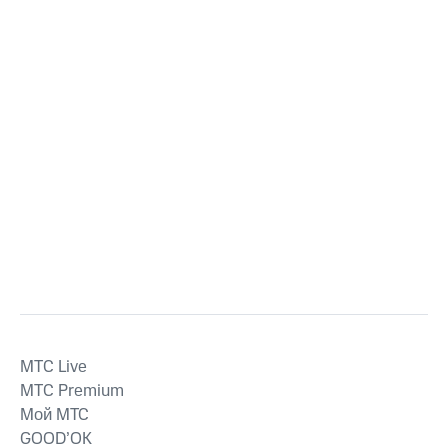
MTС Live
MTС Premium
Мой МТС
GOOD’OK