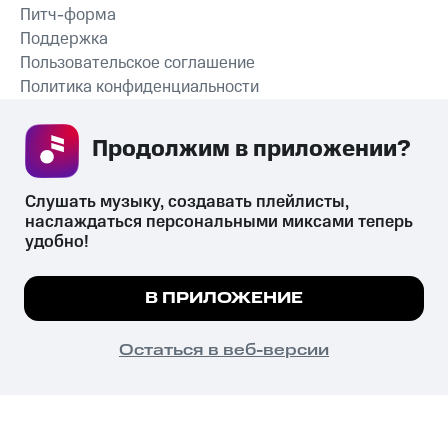
Питч-форма
Поддержка
Пользовательское соглашение
Политика конфиденциальности
Рекомендательные технологии
Продолжим в приложении? 
СКАЧАТЬ ПРИЛОЖЕНИЕ
Слушать музыку, создавать плейлисты, 
наслаждаться персональными миксами теперь 
удобно!
Незаконное потребление наркотических средств,
психотропных веществ, их аналогов причиняет вред здоровью,
Мы используем куки, чтобы на сайте все
В ПРИЛОЖЕНИЕ
их незаконный оборот запрещён и влечёт установленную
работало.
Подробнее
законодательством ответственность.
© 2026 ООО «КИОН».
ПОНЯТНО
Остаться в веб-версии
Все права защищены
18+
Главная
В приложение
Избранное