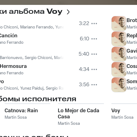
ки альбома
Voy
Brot
3:22
io Chiconi
,
Mariano Ferrando
,
Yunez Paiduj
Martí
Canción
Repl
6:10
ano Ferrando
Martí
Gavi
5:40
 Barrionuevo
,
Sergio Chiconi
,
Mariano Ferrando
,
Yunez Paiduj
Martí
 Hermosura
Cosa
4:34
ano Ferrando
Martí
yo
Som
3:56
io Chiconi
,
Yunez Paiduj
,
Sergio Ramayo
Martí
бомы исполнителя
Catnova: Rain
Lo Mejor de Cada
Voy
Casa
Martín Sosa
Martín Sosa
Martín Sosa