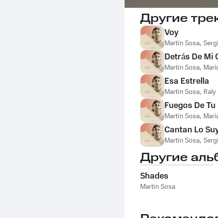
Другие тре
Voy
Martín Sosa
,
Serg
Detrás De Mi 
Martín Sosa
,
Mari
Esa Estrella
Martín Sosa
,
Raly
Fuegos De Tu
Martín Sosa
,
Mari
Cantan Lo Su
Martín Sosa
,
Serg
Другие аль
Shades
Martín Sosa