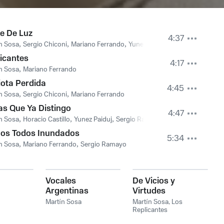
e De Luz
4:37
n Sosa
,
Sergio Chiconi
,
Mariano Ferrando
,
Yunez Paiduj
icantes
4:17
n Sosa
,
Mariano Ferrando
ota Perdida
4:45
n Sosa
,
Sergio Chiconi
,
Mariano Ferrando
s Que Ya Distingo
4:47
n Sosa
,
Horacio Castillo
,
Yunez Paiduj
,
Sergio Ramayo
os Todos Inundados
5:34
n Sosa
,
Mariano Ferrando
,
Sergio Ramayo
Vocales
De Vicios y
Argentinas
Virtudes
Martín Sosa
Martín Sosa
,
Los
Replicantes