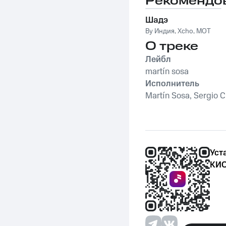
Рекомендо
Шадэ
By Индия
,
Xcho
,
MOT
О треке
Лейбл
martín sosa
Исполнитель
Martín Sosa, Sergio C
Уст
КИО