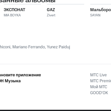
ванные альбомы
ЭКСПОНАТ
GAZ
Мальборо
MIA BOYKA
Zivert
SAYAN
hiconi, Mariano Ferrando, Yunez Paiduj
ановите приложение
MTС Live
Н Музыка
MTС Prem
Мой МТС
GOOD’OK