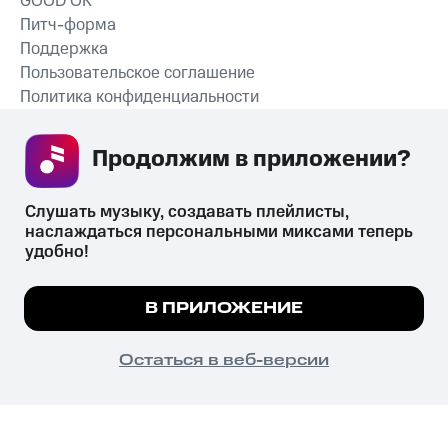
GOOD’OK
Питч-форма
Поддержка
Пользовательское соглашение
Политика конфиденциальности
Рекомендательные технологии
Продолжим в приложении? 
СКАЧАТЬ ПРИЛОЖЕНИЕ
Слушать музыку, создавать плейлисты, 
наслаждаться персональными миксами теперь 
удобно!
Незаконное потребление наркотических средств,
психотропных веществ, их аналогов причиняет вред здоровью,
Мы используем куки, чтобы на сайте все
В ПРИЛОЖЕНИЕ
их незаконный оборот запрещён и влечёт установленную
работало.
Подробнее
законодательством ответственность.
© 2026 ООО «КИОН».
ПОНЯТНО
Остаться в веб-версии
Все права защищены
18+
Главная
В приложение
Избранное