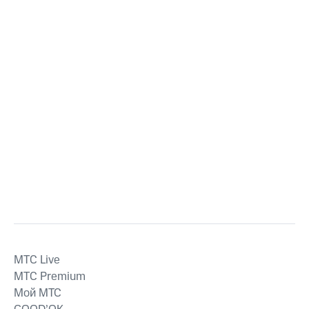
MTС Live
MTС Premium
Мой МТС