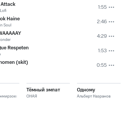
 Attack
1:55
Lofi
ok Haine
2:46
n Soul
WAAAAAY
4:29
Wonder
Que Respeten
1:53
o
nomen (skit)
0:55
Тёмный эмпат
Одному
анмирзоев
ОНАЯ
Альберт Назранов