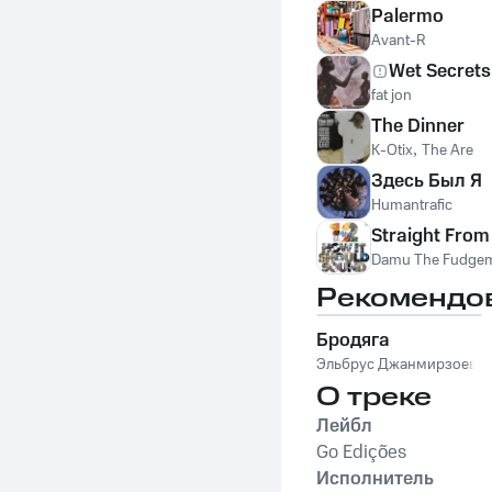
Palermo
Avant-R
Wet Secrets
fat jon
The Dinner
K-Otix
,
The Are
Здесь Был Я
Humantrafic
Straight From
Damu The Fudge
Рекомендо
Бродяга
Эльбрус Джанмирзоев
О треке
Лейбл
Go Edições
Исполнитель