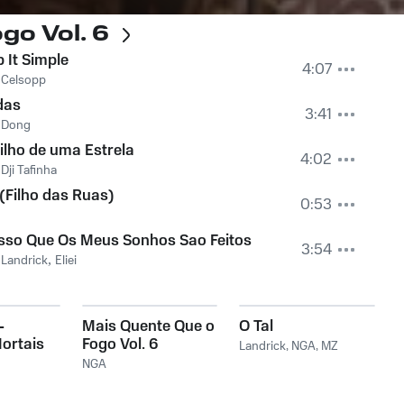
go Vol. 6
 It Simple
4:07
,
Celsopp
das
3:41
,
Dong
ilho de uma Estrela
4:02
,
Dji Tafinha
 (Filho das Ruas)
0:53
sso Que Os Meus Sonhos Sao Feitos
3:54
,
Landrick
,
Eliei
-
Mais Quente Que o
O Tal
ortais
Fogo Vol. 6
Landrick
,
NGA
,
MZ
NGA