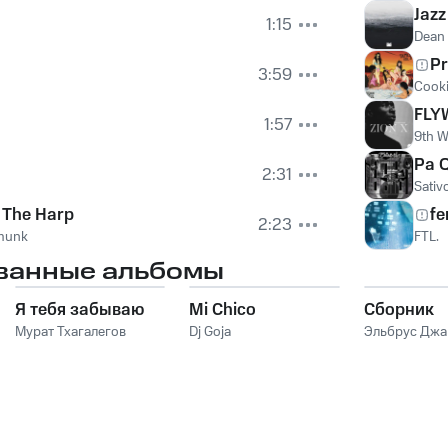
Jazz
1:15
Dean 
Pr
3:59
Cooki
FLY
1:57
9th 
Pa 
2:31
Sativ
 The Harp
fe
2:23
munk
FTL.
ванные альбомы
Я тебя забываю
Mi Chico
Сборник
Мурат Тхагалегов
Dj Goja
Эльбрус Дж