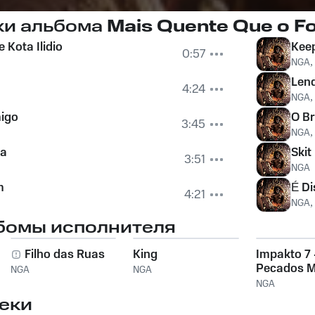
ки альбома
Mais Quente Que o Fo
 Kota Ilidio
Keep
0:57
NGA
Len
4:24
NGA
igo
O Br
3:45
NGA
a
Skit
3:51
NGA
m
É Di
4:21
NGA
бомы исполнителя
Filho das Ruas
King
Impakto 7 
Pecados M
NGA
NGA
NGA
еки