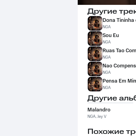
Другие тре
Dona Tininha e
NGA
Sou Eu
NGA
Ruas Tao Com
NGA
Nao Compens
NGA
Pensa Em Mi
NGA
Другие аль
Malandro
NGA
,
Jey V
Похожие тр