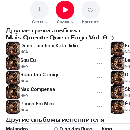
Скачать
Слушать
Нравится
Другие треки альбома
Mais Quente Que o Fogo Vol. 6
Dona Tininha e Kota Ilidio
Ke
NGA
NG
Sou Eu
L
NGA
NG
Ruas Tao Comigo
O 
NGA
NG
Nao Compensa
Sk
NGA
NG
Pensa Em Mim
É 
NGA
NG
Другие альбомы исполнителя
Malandro
Filho das Ruas
King