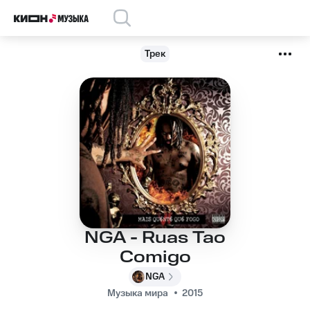
Трек
NGA - Ruas Tao
Comigo
NGA
Музыка мира
2015