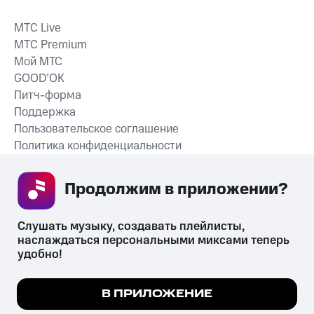
MTС Live
MTС Premium
Мой МТС
GOOD’OK
Питч-форма
Поддержка
Пользовательское соглашение
Политика конфиденциальности
Рекомендательные технологии
Продолжим в приложении? 
СКАЧАТЬ ПРИЛОЖЕНИЕ
Слушать музыку, создавать плейлисты, 
наслаждаться персональными миксами теперь 
удобно!
Незаконное потребление наркотических средств,
психотропных веществ, их аналогов причиняет вред здоровью,
Мы используем куки, чтобы на сайте все
В ПРИЛОЖЕНИЕ
их незаконный оборот запрещён и влечёт установленную
работало.
Подробнее
законодательством ответственность.