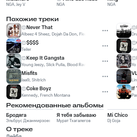
NGA
,
Jey V
NGA
NGA
Похожие треки
Never That
Albeez 4 Sheez
,
Dojah Da Don
,
Fleaks
Dr
$$$$
Teiler
Ke
Keep It Gangsta
Young Jeezy
,
Slick Pulla
,
Blood Raw
Yo 
Misfits
V
Jaa9
,
Shitrich
Li
Coke Boyz
If
Kennedy
,
French Montana
Pa
Рекомендованные альбомы
Бродяга
Я тебя забываю
Mi Chico
Эльбрус Джанмирзоев
Мурат Тхагалегов
Dj Goja
О треке
Лейбл