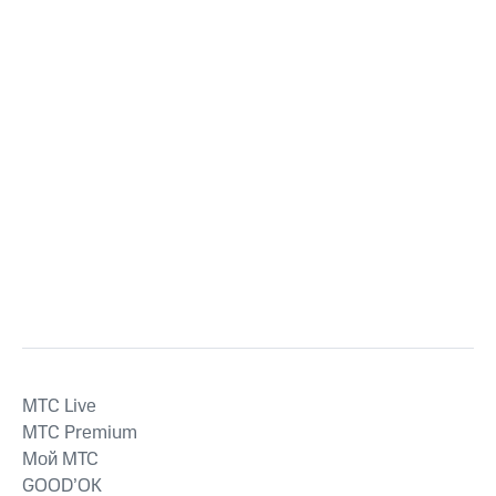
MTС Live
MTС Premium
Мой МТС
GOOD’OK