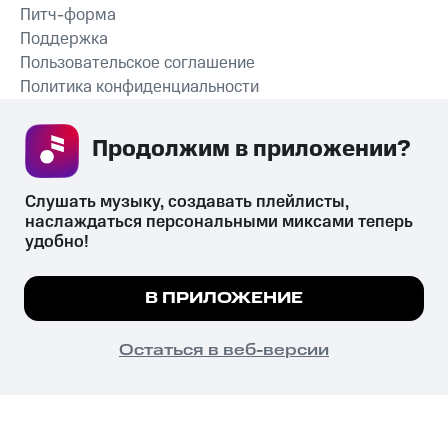
Питч-форма
Поддержка
Пользовательское соглашение
Политика конфиденциальности
Рекомендательные технологии
Продолжим в приложении? 
СКАЧАТЬ ПРИЛОЖЕНИЕ
Слушать музыку, создавать плейлисты, 
наслаждаться персональными миксами теперь 
удобно!
Незаконное потребление наркотических средств,
психотропных веществ, их аналогов причиняет вред здоровью,
Мы используем куки, чтобы на сайте все
В ПРИЛОЖЕНИЕ
их незаконный оборот запрещён и влечёт установленную
работало.
Подробнее
законодательством ответственность.
© 2026 ООО «КИОН».
ПОНЯТНО
Остаться в веб-версии
Все права защищены
18+
Главная
В приложение
Избранное