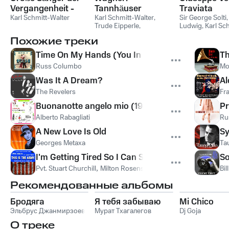
Vergangenheit -
Tannhäuser
Traviata
Karl Schmitt-
Karl Schmitt-Walter
Karl Schmitt-Walter
,
Sir George Solti
Trude Eipperle
,
Ludwig
,
Karl Sc
Walter
Alexander Welitsch
,
Carl
Walter
,
Clara Eb
Похожие треки
Leonhardt
,
Richard
Джузеппе Вер
Bitterauf
,
Orquesta
Time On My Hands (You In My Arms)
Th
Reichssenders Stuttgart
,
Russ Columbo
Mo
Рихард Вагнер
Was It A Dream?
Al
The Revelers
Fr
Buonanotte angelo mio (1946)
Pr
Alberto Rabagliati
Ru
A New Love Is Old
Sy
Georges Metaxa
Ta
I'm Getting Tired So I Can Sleep
So
Pvt. Stuart Churchill
,
Milton Rosenstock
,
Ирвинг Берлин
Bil
Рекомендованные альбомы
Бродяга
Я тебя забываю
Mi Chico
Эльбрус Джанмирзоев
Мурат Тхагалегов
Dj Goja
О треке