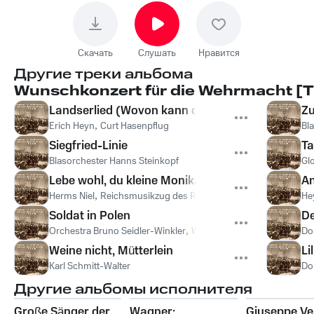
Скачать
Слушать
Нравится
Другие треки альбома
Wunschkonzert für die Wehrmacht [Th
Landserlied (Wovon kann der Landser denn sch
Zu
Erich Heyn
,
Curt Hasenpflug
Bl
Siegfried-Linie
Ta
Blasorchester Hanns Steinkopf
Gl
Lebe wohl, du kleine Monika
An
Herms Niel
,
Reichsmusikzug des RAD mit Soldatenchor
He
Soldat in Polen
De
Orchestra Bruno Seidler-Winkler
,
Wilhelm Strienz and Choir
Do
Weine nicht, Mütterlein
Li
Karl Schmitt-Walter
Do
Другие альбомы исполнителя
Große Sänger der
Wagner:
Giuseppe Ver