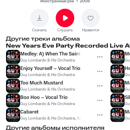
Иностранный рок
2008
Скачать
Слушать
Нравится
Другие треки альбома
New Years Eve Party Recorded Live A
Medley: A) When The Saints Go Marchin’ In B) S
Me
Guy Lombardo & His Orchestra
Gu
Enjoy Yourself – Vocal Trio
He
Guy Lombardo & His Orchestra
Gu
Too Much Mustard
Ma
Guy Lombardo & His Orchestra
Gu
Boo Hoo – Vocal Trio
Si
Guy Lombardo & His Orchestra
Gu
Cabaret
Ma
Guy Lombardo & His Orchestra
,
Kenny Gardner
Gu
Другие альбомы исполнителя