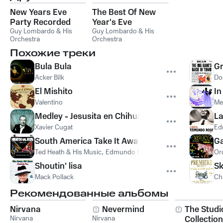
New Years Eve
The Best Of New
Party Recorded
Year's Eve
Live At New York's
Guy Lombardo & His
Guy Lombardo & His
Orchestra
Orchestra
Waldorf Astoria
Похожие треки
Bula Bula
G
Acker Bilk
Do
El Mishito
In
Valentino
Me
Medley - Jesusita en Chihuahua - Jarabe Tapatio
La
Xavier Cugat
Ed
South America Take It Away
Ga
Ted Heath & His Music
,
Edmundo Ros & His Orchestra
Or
Shoutin' lisa
Sk
Mack Pollack
Cha
Рекомендованные альбомы
Nirvana
Nevermind
The Studi
Nirvana
Nirvana
Collection