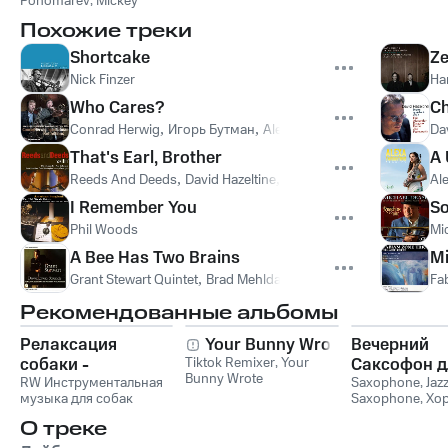
Ponomarev
,
Mickey
Tucker
,
John Webber
,
Joe
Похожие треки
Farnsworth
Shortcake
Ze
Nick Finzer
Ha
Who Cares?
Ch
Conrad Herwig
,
Игорь Бутман
,
Alex Sipiagin
,
David Kikoski
,
Da
K
That's Earl, Brother
A 
Reeds And Deeds
,
David Hazeltine
,
Peter Washington
,
Eric Al
Al
I Remember You
S
Phil Woods
Mi
A Bee Has Two Brains
Mi
Grant Stewart Quintet
,
Brad Mehldau
,
Peter Washington
,
Kenny
Fa
Рекомендованные альбомы
Релаксация
Your Bunny Wrote
Вечерний
собаки -
Tiktok Remixer
,
Your
Саксофон д
Bunny Wrote
Расслабляющая
RW Инструментальная
Души (Соло
Saxophone
,
Jaz
музыка для собак
Saxophone
,
Хо
музыка для собак,
Лаунж)
звуки для ума и
успокаивающие и
О треке
успокаивающие