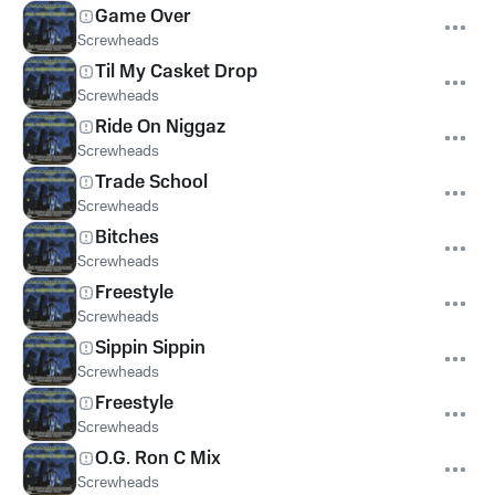
Game Over
Screwheads
Til My Casket Drop
Screwheads
Ride On Niggaz
Screwheads
Trade School
Screwheads
Bitches
Screwheads
Freestyle
Screwheads
Sippin Sippin
Screwheads
Freestyle
Screwheads
O.G. Ron C Mix
Screwheads