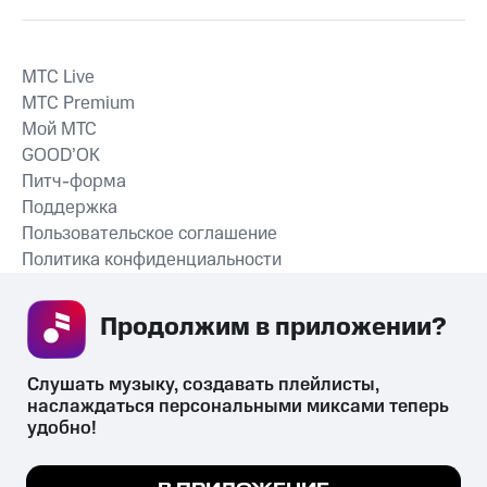
MTС Live
MTС Premium
Мой МТС
GOOD’OK
Питч-форма
Поддержка
Пользовательское соглашение
Политика конфиденциальности
Рекомендательные технологии
Продолжим в приложении? 
СКАЧАТЬ ПРИЛОЖЕНИЕ
Слушать музыку, создавать плейлисты, 
наслаждаться персональными миксами теперь 
удобно!
Незаконное потребление наркотических средств,
психотропных веществ, их аналогов причиняет вред здоровью,
Мы используем куки, чтобы на сайте все