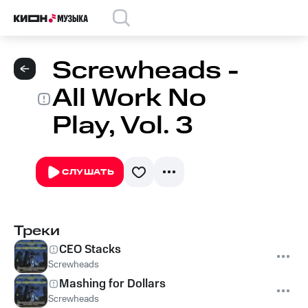
Screwheads -
All Work No
Play, Vol. 3
СЛУШАТЬ
Треки
CEO Stacks
Screwheads
Mashing for Dollars
Screwheads