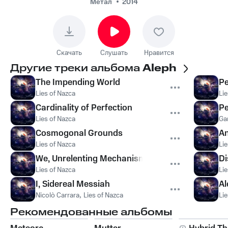
Метал
2014
Скачать
Слушать
Нравится
Другие треки альбома
Aleph
The Impending World
Pe
Lies of Nazca
Lie
Cardinality of Perfection
Pe
Lies of Nazca
Ga
Cosmogonal Grounds
An
Lies of Nazca
Lie
We, Unrelenting Mechanisms
Di
Lies of Nazca
Lie
I, Sidereal Messiah
Al
Nicolò Carrara
,
Lies of Nazca
Lie
Рекомендованные альбомы