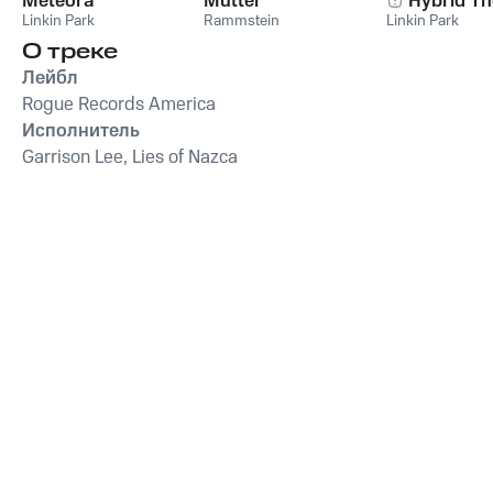
Meteora
Mutter
Hybrid Th
Linkin Park
Rammstein
Linkin Park
О треке
Лейбл
Rogue Records America
Исполнитель
Garrison Lee, Lies of Nazca