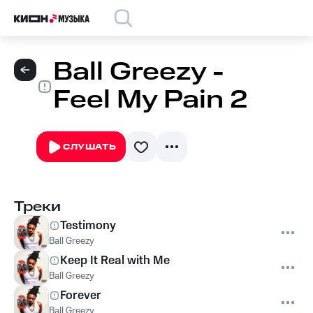
Ball Greezy -
Feel My Pain 2
СЛУШАТЬ
Треки
Testimony
Ball Greezy
Keep It Real with Me
Ball Greezy
Forever
Ball Greezy