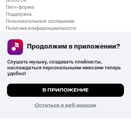
GOOD’OK
Питч-форма
Поддержка
Пользовательское соглашение
Политика конфиденциальности
Рекомендательные технологии
Продолжим в приложении? 
СКАЧАТЬ ПРИЛОЖЕНИЕ
Слушать музыку, создавать плейлисты, 
наслаждаться персональными миксами теперь 
удобно!
Незаконное потребление наркотических средств,
психотропных веществ, их аналогов причиняет вред здоровью,
Мы используем куки, чтобы на сайте все
В ПРИЛОЖЕНИЕ
их незаконный оборот запрещён и влечёт установленную
работало.
Подробнее
законодательством ответственность.
© 2026 ООО «КИОН».
ПОНЯТНО
Остаться в веб-версии
Все права защищены
18+
Главная
В приложение
Избранное