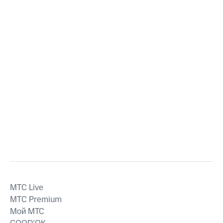
MTС Live
MTС Premium
Мой МТС