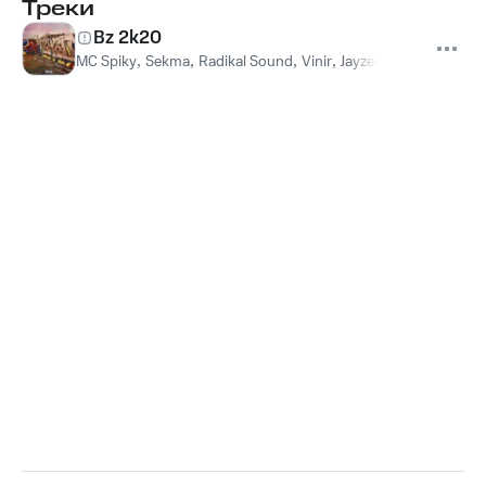
Треки
Bz 2k20
MC Spiky
,
Sekma
,
Radikal Sound
,
Vinir
,
Jayzer
,
Jeewax