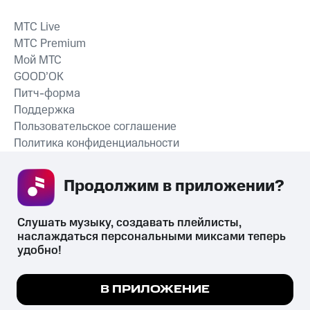
MTС Live
MTС Premium
Мой МТС
GOOD’OK
Питч-форма
Поддержка
Пользовательское соглашение
Политика конфиденциальности
Рекомендательные технологии
Продолжим в приложении? 
СКАЧАТЬ ПРИЛОЖЕНИЕ
Слушать музыку, создавать плейлисты, 
наслаждаться персональными миксами теперь 
удобно!
Незаконное потребление наркотических средств,
психотропных веществ, их аналогов причиняет вред здоровью,
Мы используем куки, чтобы на сайте все
В ПРИЛОЖЕНИЕ
их незаконный оборот запрещён и влечёт установленную
работало.
Подробнее
законодательством ответственность.