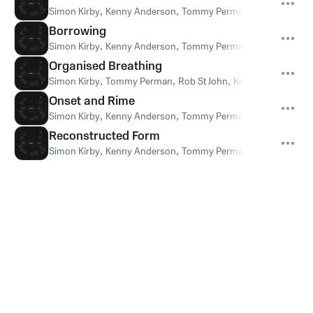
Simon Kirby
,
Kenny Anderson
,
Tommy Perman
,
Nerea Bello
,
R
Borrowing
Simon Kirby
,
Kenny Anderson
,
Tommy Perman
,
Nerea Bello
,
R
Organised Breathing
Simon Kirby
,
Tommy Perman
,
Rob St John
,
Kenny Anderson
,
Onset and Rime
Simon Kirby
,
Kenny Anderson
,
Tommy Perman
,
Nerea Bello
,
R
Reconstructed Form
Simon Kirby
,
Kenny Anderson
,
Tommy Perman
,
Nerea Bello
,
R