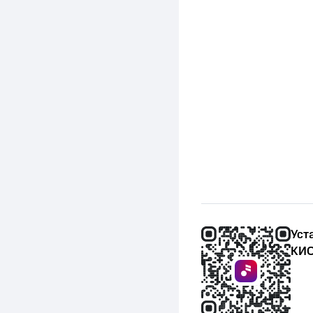
Уст
КИО