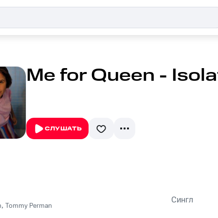
Me for Queen - Isol
СЛУШАТЬ
Сингл
n
,
Tommy Perman