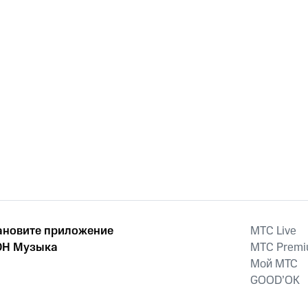
ановите приложение
MTС Live
Н Музыка
MTС Prem
Мой МТС
GOOD’OK