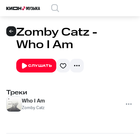
Zomby Catz -
Who I Am
СЛУШАТЬ
Треки
Who I Am
Zomby Catz