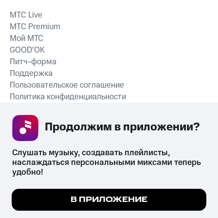
MTС Live
MTС Premium
Мой МТС
GOOD’OK
Питч-форма
Поддержка
Пользовательское соглашение
Политика конфиденциальности
Рекомендательные технологии
Продолжим в приложении? 
СКАЧАТЬ ПРИЛОЖЕНИЕ
Слушать музыку, создавать плейлисты, 
наслаждаться персональными миксами теперь 
удобно!
Незаконное потребление наркотических средств,
психотропных веществ, их аналогов причиняет вред здоровью,
Мы используем куки, чтобы на сайте все
В ПРИЛОЖЕНИЕ
их незаконный оборот запрещён и влечёт установленную
работало.
Подробнее
законодательством ответственность.