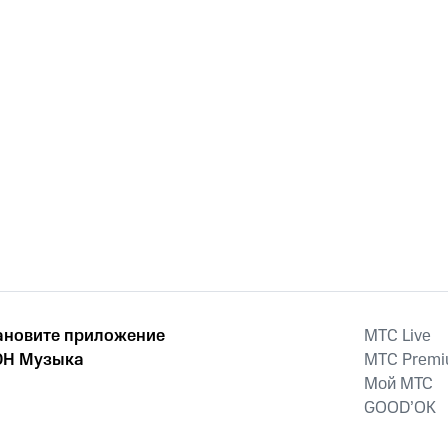
ановите приложение
MTС Live
Н Музыка
MTС Prem
Мой МТС
GOOD’OK