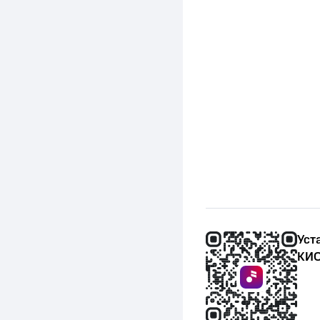
Уст
КИО