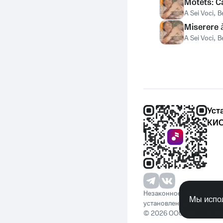
Motets: C
A Sei Voci
,
B
Miserere 
A Sei Voci
,
B
Уст
КИО
Незаконное потребление 
Мы испол
установленную законода
© 2026 ООО «КИОН». Вс