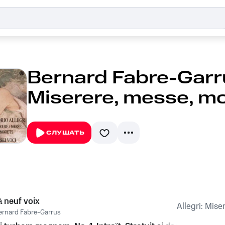
Bernard Fabre-Garrus
Miserere, messe, m
СЛУШАТЬ
à neuf voix
Allegri: Mise
ernard Fabre-Garrus