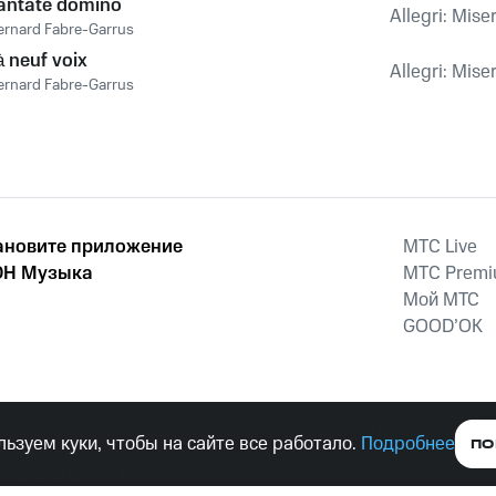
antate domino
Allegri: Mise
ernard Fabre-Garrus
à neuf voix
Allegri: Mise
ernard Fabre-Garrus
ановите приложение
MTС Live
Н Музыка
MTС Prem
Мой МТС
GOOD’OK
наркотических средств, психотропных веществ, их аналогов причиня
ьзуем куки, чтобы на сайте все работало.
Подробнее
ПО
тельством ответственность.
е права защищены