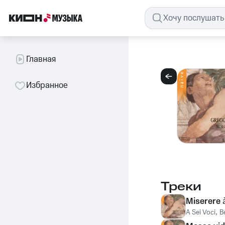
Главная
Избранное
Треки
Miserere 
A Sei Voci
,
B