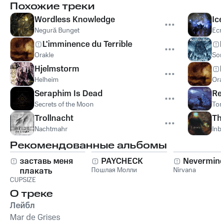
Похожие треки
Wordless Knowledge
Ic
Negură Bunget
Ec
L'imminence du Terrible
Orakle
So
Hjelmstorm
Helheim
Or
Seraphim Is Dead
Re
Secrets of the Moon
To
Trollnacht
Th
Nachtmahr
In
Рекомендованные альбомы
заставь меня
PAYCHECK
Nevermin
плакать
Пошлая Молли
Nirvana
CUPSIZE
О треке
Лейбл
Mar de Grises