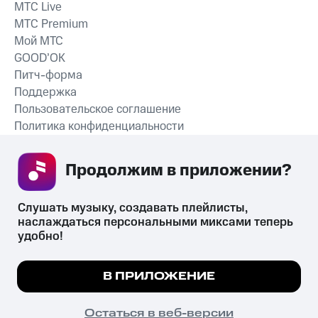
MTС Live
MTС Premium
Мой МТС
GOOD’OK
Питч-форма
Поддержка
Пользовательское соглашение
Политика конфиденциальности
Рекомендательные технологии
Продолжим в приложении? 
СКАЧАТЬ ПРИЛОЖЕНИЕ
Слушать музыку, создавать плейлисты, 
наслаждаться персональными миксами теперь 
удобно!
Незаконное потребление наркотических средств,
психотропных веществ, их аналогов причиняет вред здоровью,
Мы используем куки, чтобы на сайте все
В ПРИЛОЖЕНИЕ
их незаконный оборот запрещён и влечёт установленную
работало.
Подробнее
законодательством ответственность.
© 2026 ООО «КИОН».
ПОНЯТНО
Остаться в веб-версии