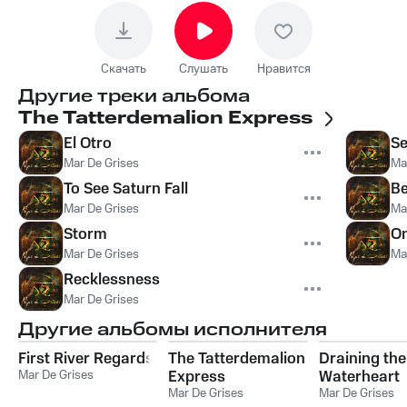
Скачать
Слушать
Нравится
Другие треки альбома
The Tatterdemalion Express
El Otro
Se
Mar De Grises
Ma
To See Saturn Fall
Be
Mar De Grises
Ma
Storm
On
Mar De Grises
Ma
Recklessness
Mar De Grises
Другие альбомы исполнителя
First River Regards
The Tatterdemalion
Draining the
Mar De Grises
Express
Waterheart
Mar De Grises
Mar De Grises