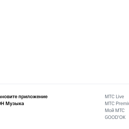
ановите приложение
MTС Live
Н Музыка
MTС Prem
Мой МТС
GOOD’OK