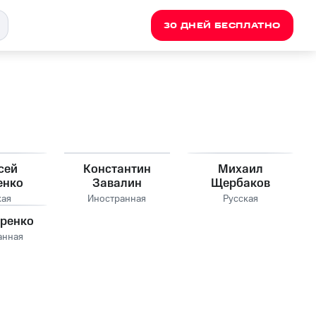
30 ДНЕЙ БЕСПЛАТНО
сей
Константин
Михаил
енко
Завалин
Щербаков
кая
Иностранная
Русская
оренко
анная