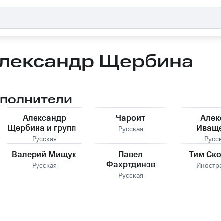
лександр Щербина
сполнители
Александр
Чароит
Алек
Щербина и группа
Иващ
Русская
"Адриан и
Русская
Русс
Александр"
Валерий Мищук
Павел
Тим Ск
Фахртдинов
Русская
Иностр
Русская