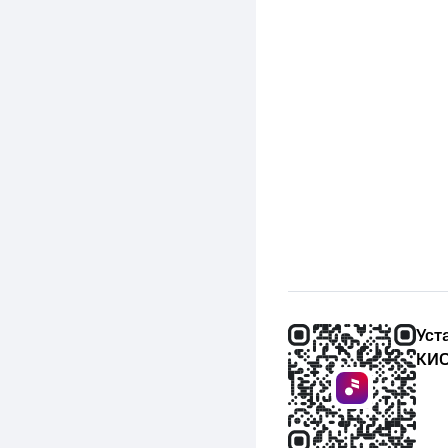
Уст
КИО