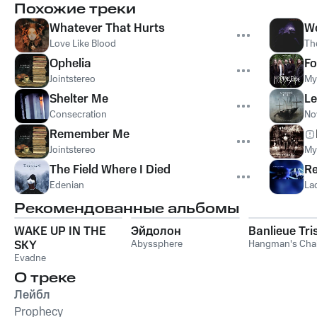
Похожие треки
Whatever That Hurts
Wo
Love Like Blood
Th
Ophelia
Fo
Jointstereo
My
Shelter Me
Le
Consecration
No
Remember Me
Jointstereo
My
The Field Where I Died
Re
Edenian
La
Рекомендованные альбомы
WAKE UP IN THE
Эйдолон
Banlieue Tri
SKY
Abyssphere
Hangman's Chai
Evadne
О треке
Лейбл
Prophecy