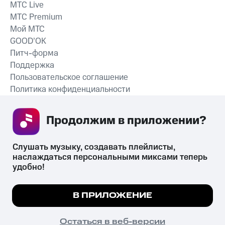
MTС Live
MTС Premium
Мой МТС
GOOD’OK
Питч-форма
Поддержка
Пользовательское соглашение
Политика конфиденциальности
Рекомендательные технологии
Продолжим в приложении? 
СКАЧАТЬ ПРИЛОЖЕНИЕ
Слушать музыку, создавать плейлисты, 
наслаждаться персональными миксами теперь 
удобно!
Незаконное потребление наркотических средств,
психотропных веществ, их аналогов причиняет вред здоровью,
Мы используем куки, чтобы на сайте все
В ПРИЛОЖЕНИЕ
их незаконный оборот запрещён и влечёт установленную
работало.
Подробнее
законодательством ответственность.
© 2026 ООО «КИОН».
ПОНЯТНО
Остаться в веб-версии