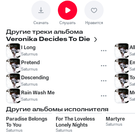
Скачать
Слушать
Нравится
Другие треки альбома
Veronika Decides To Die
I Long
Al
Saturnus
Sa
Pretend
E
Saturnus
Sa
Descending
To
Saturnus
Sa
Rain Wash Me
M
Saturnus
Sa
Другие альбомы исполнителя
Paradise Belongs
For The Loveless
Martyre
To You
Lonely Nights
Saturnus
Saturnus
(2010 Re-release)
Saturnus