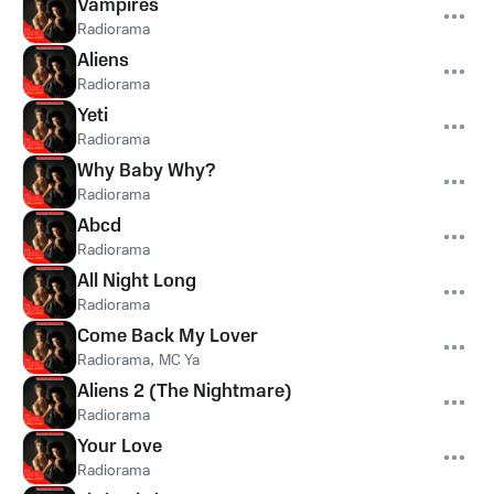
Vampires
Radiorama
Aliens
Radiorama
Yeti
Radiorama
Why Baby Why?
Radiorama
Abcd
Radiorama
All Night Long
Radiorama
Come Back My Lover
Radiorama
,
MC Ya
Aliens 2 (The Nightmare)
Radiorama
Your Love
Radiorama