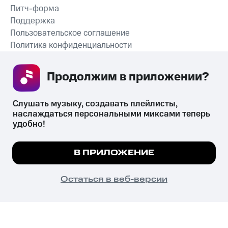
Питч-форма
Поддержка
Пользовательское соглашение
Политика конфиденциальности
Рекомендательные технологии
Продолжим в приложении? 
СКАЧАТЬ ПРИЛОЖЕНИЕ
Слушать музыку, создавать плейлисты, 
наслаждаться персональными миксами теперь 
удобно!
Незаконное потребление наркотических средств,
психотропных веществ, их аналогов причиняет вред здоровью,
Мы используем куки, чтобы на сайте все
В ПРИЛОЖЕНИЕ
их незаконный оборот запрещён и влечёт установленную
работало.
Подробнее
законодательством ответственность.
© 2026 ООО «КИОН».
ПОНЯТНО
Остаться в веб-версии
Все права защищены
18+
Главная
В приложение
Избранное