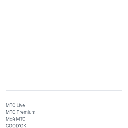
MTС Live
MTС Premium
Мой МТС
GOOD’OK