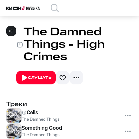
The Damned
Things - High
Crimes
СЛУШАТЬ
Треки
Cells
The Damned Things
Something Good
The Damned Things