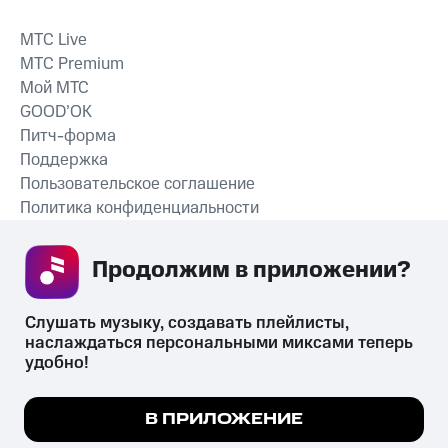
MTС Live
MTС Premium
Мой МТС
GOOD’OK
Питч-форма
Поддержка
Пользовательское соглашение
Политика конфиденциальности
Рекомендательные технологии
Продолжим в приложении? 
СКАЧАТЬ ПРИЛОЖЕНИЕ
Слушать музыку, создавать плейлисты, 
наслаждаться персональными миксами теперь 
удобно!
Незаконное потребление наркотических средств,
психотропных веществ, их аналогов причиняет вред здоровью,
Мы используем куки, чтобы на сайте все
В ПРИЛОЖЕНИЕ
их незаконный оборот запрещён и влечёт установленную
работало.
Подробнее
законодательством ответственность.