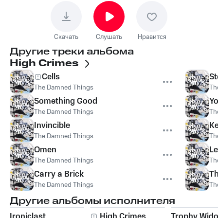
Скачать
Слушать
Нравится
Другие треки альбома
High Crimes
Cells
S
The Damned Things
Th
Something Good
Yo
The Damned Things
Th
Invincible
Ke
The Damned Things
Th
Omen
Le
The Damned Things
Th
Carry a Brick
Th
The Damned Things
Th
Другие альбомы исполнителя
Ironiclast
High Crimes
Trophy Wid