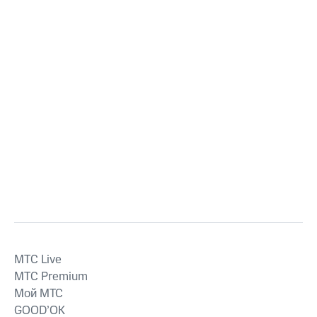
MTС Live
MTС Premium
Мой МТС
GOOD’OK