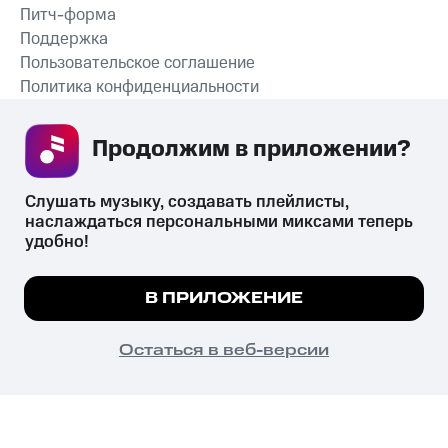
Питч-форма
Поддержка
Пользовательское соглашение
Политика конфиденциальности
Рекомендательные технологии
Продолжим в приложении? 
СКАЧАТЬ ПРИЛОЖЕНИЕ
Слушать музыку, создавать плейлисты, 
наслаждаться персональными миксами теперь 
удобно!
Незаконное потребление наркотических средств,
психотропных веществ, их аналогов причиняет вред здоровью,
Мы используем куки, чтобы на сайте все
В ПРИЛОЖЕНИЕ
их незаконный оборот запрещён и влечёт установленную
работало.
Подробнее
законодательством ответственность.
© 2026 ООО «КИОН».
ПОНЯТНО
Остаться в веб-версии
Все права защищены
18+
Главная
В приложение
Избранное