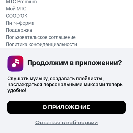
MTС Premium
Мой МТС
GOOD’OK
Питч-форма
Поддержка
Пользовательское соглашение
Политика конфиденциальности
Рекомендательные технологии
Продолжим в приложении? 
СКАЧАТЬ ПРИЛОЖЕНИЕ
Слушать музыку, создавать плейлисты, 
наслаждаться персональными миксами теперь 
удобно!
Незаконное потребление наркотических средств,
психотропных веществ, их аналогов причиняет вред здоровью,
Мы используем куки, чтобы на сайте все
В ПРИЛОЖЕНИЕ
их незаконный оборот запрещён и влечёт установленную
работало.
Подробнее
законодательством ответственность.
© 2026 ООО «КИОН».
ПОНЯТНО
Остаться в веб-версии
Все права защищены
18+
Главная
В приложение
Избранное