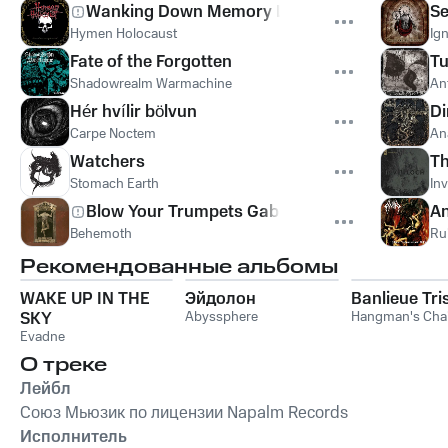
Wanking Down Memory Lane
S
Hymen Holocaust
Ig
Fate of the Forgotten
Tu
Shadowrealm Warmachine
An
Hér hvílir bölvun
Di
Carpe Noctem
An
Watchers
Th
Stomach Earth
In
Blow Your Trumpets Gabriel
An
Behemoth
Ru
Рекомендованные альбомы
WAKE UP IN THE
Эйдолон
Banlieue Tri
SKY
Abyssphere
Hangman's Chai
Evadne
О треке
Лейбл
Союз Мьюзик по лицензии Napalm Records
Исполнитель