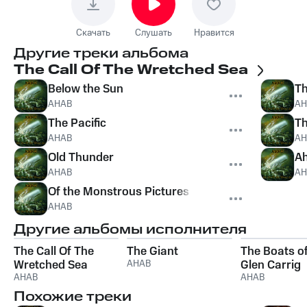
Скачать
Слушать
Нравится
Другие треки альбома
The Call Of The Wretched Sea
Below the Sun
T
AHAB
AH
The Pacific
Th
AHAB
AH
Old Thunder
Ah
AHAB
AH
Of the Monstrous Pictures of Whales (Interludi
AHAB
Другие альбомы исполнителя
The Call Of The
The Giant
The Boats of
Wretched Sea
AHAB
Glen Carrig
AHAB
AHAB
Похожие треки