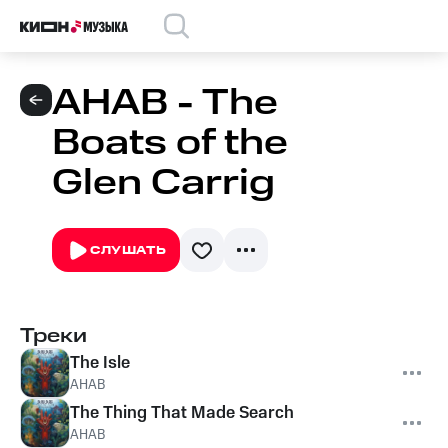
AHAB - The
Boats of the
Glen Carrig
СЛУШАТЬ
Треки
The Isle
AHAB
The Thing That Made Search
AHAB