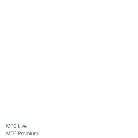
MTС Live
MTС Premium