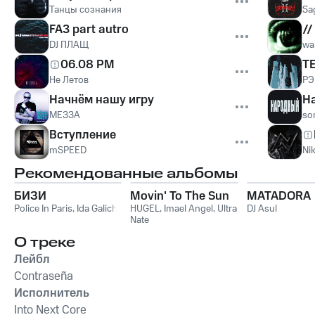
Танцы сознания
Sa
FA3 part autro
//
DJ ПЛАЩ
wai
06.08 PM
Т
Не Летов
РЭ
Начнём нашу игру
Н
МЕЗЗА
so
Вступление
mSPEED
Ni
Рекомендованные альбомы
БИЗИ
Movin' To The Sun
MATADORA
Police In Paris
,
Ida Galich
HUGEL
,
Imael Angel
,
Ultra
DJ Asul
Nate
О треке
Лейбл
Contraseña
Исполнитель
Into Next Core