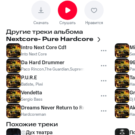
Скачать
Слушать
Нравится
Другие треки альбома
Nextcore- Pure Hardcore
Intro Next Core Cd1
Mi
Into Next Core
Se
Da Hard Drummer
99
Paco Rincon,The Guardian,Supreme Entity
,
Paco Rincon Vs Th
Pa
P.U.R.E
Ta
Batiste
,
Piwi
Ha
Vendetta
Gr
Sergio Bass
Dj 
Dreams Never Return to Reality
A
Hardcoreman
Ha
Похожие треки
Дух театра
П