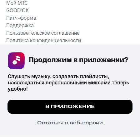
Мой МТС
GOOD’OK
Питч-форма
Поддержка
Пользовательское соглашение
Политика конфиденциальности
Рекомендательные технологии
Продолжим в приложении? 
СКАЧАТЬ ПРИЛОЖЕНИЕ
Слушать музыку, создавать плейлисты, 
наслаждаться персональными миксами теперь 
удобно!
Незаконное потребление наркотических средств,
психотропных веществ, их аналогов причиняет вред здоровью,
Мы используем куки, чтобы на сайте все
В ПРИЛОЖЕНИЕ
их незаконный оборот запрещён и влечёт установленную
работало.
Подробнее
законодательством ответственность.
© 2026 ООО «КИОН».
ПОНЯТНО
Остаться в веб-версии
Все права защищены
18+
Главная
В приложение
Избранное