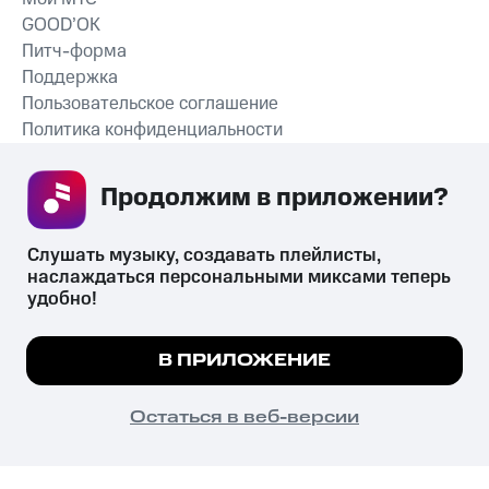
GOOD’OK
Питч-форма
Поддержка
Пользовательское соглашение
Политика конфиденциальности
Рекомендательные технологии
Продолжим в приложении? 
СКАЧАТЬ ПРИЛОЖЕНИЕ
Слушать музыку, создавать плейлисты, 
наслаждаться персональными миксами теперь 
удобно!
Незаконное потребление наркотических средств,
психотропных веществ, их аналогов причиняет вред здоровью,
Мы используем куки, чтобы на сайте все
В ПРИЛОЖЕНИЕ
их незаконный оборот запрещён и влечёт установленную
работало.
Подробнее
законодательством ответственность.
© 2026 ООО «КИОН».
ПОНЯТНО
Остаться в веб-версии
Все права защищены
18+
Главная
В приложение
Избранное