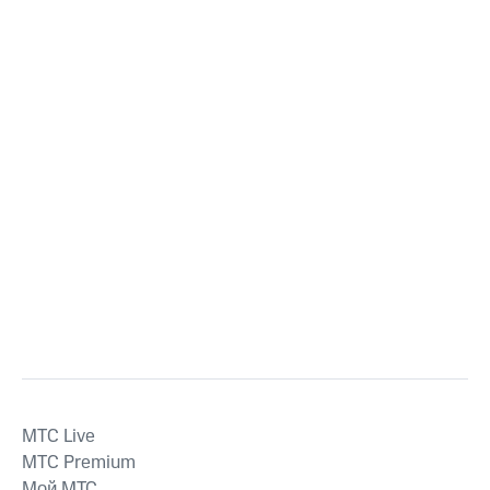
MTС Live
MTС Premium
Мой МТС