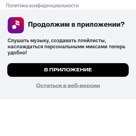
Политика конфиденциальности
Рекомендательные технологии
Продолжим в приложении? 
СКАЧАТЬ ПРИЛОЖЕНИЕ
Слушать музыку, создавать плейлисты, 
наслаждаться персональными миксами теперь 
удобно!
Незаконное потребление наркотических средств,
психотропных веществ, их аналогов причиняет вред здоровью,
Мы используем куки, чтобы на сайте все
В ПРИЛОЖЕНИЕ
их незаконный оборот запрещён и влечёт установленную
работало.
Подробнее
законодательством ответственность.
© 2026 ООО «КИОН».
ПОНЯТНО
Остаться в веб-версии
Все права защищены
18+
Главная
В приложение
Избранное