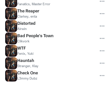
Fanatics
,
Master Error
The Reaper
Clarkey
,
enta
Distorted
Airwin
Bad People's Town
Clikvork
WTF
Fenix
,
Yuki
Hauntah
Stranger
,
Klay
Check One
L3mmy Dubz