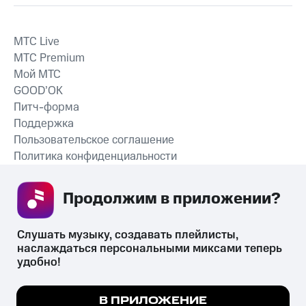
MTС Live
MTС Premium
Мой МТС
GOOD’OK
Питч-форма
Поддержка
Пользовательское соглашение
Политика конфиденциальности
Рекомендательные технологии
Продолжим в приложении? 
СКАЧАТЬ ПРИЛОЖЕНИЕ
Слушать музыку, создавать плейлисты, 
наслаждаться персональными миксами теперь 
удобно!
Незаконное потребление наркотических средств,
психотропных веществ, их аналогов причиняет вред здоровью,
Мы используем куки, чтобы на сайте все
В ПРИЛОЖЕНИЕ
их незаконный оборот запрещён и влечёт установленную