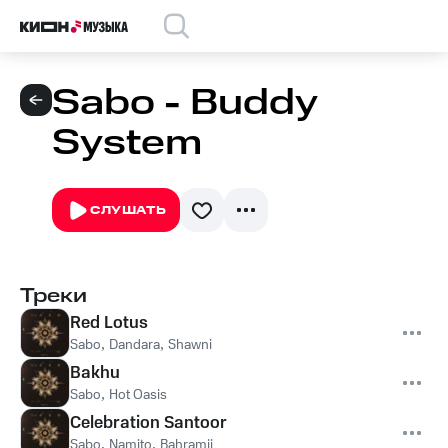
Sabo - Buddy
System
СЛУШАТЬ
Треки
Red Lotus
Sabo
,
Dandara
,
Shawni
Bakhu
Sabo
,
Hot Oasis
Celebration Santoor
Sabo
,
Namito
,
Bahramji