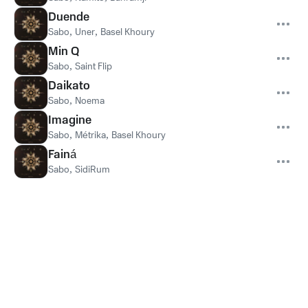
Duende
Sabo
,
Uner
,
Basel Khoury
Min Q
Sabo
,
Saint Flip
Daikato
Sabo
,
Noema
Imagine
Sabo
,
Métrika
,
Basel Khoury
Fainá
Sabo
,
SidiRum