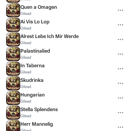
Quen a Omagen
Gilead
Ai Vis Lo Lop
Gilead
Alrest Lebe Ich Mir Werde
Gilead
Palastinalied
Gilead
In Taberna
Gilead
Skudrinka
Gilead
Hungarian
Gilead
Stella Splendens
Gilead
Herr Mannelig
Gilead