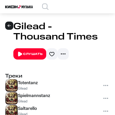
Gilead -
Thousand Times
СЛУШАТЬ
Треки
Totentanz
Gilead
Spielmannstanz
Gilead
Saltarello
Gilead