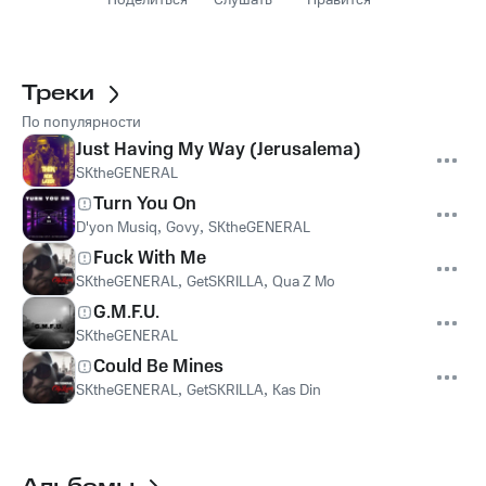
Поделиться
Слушать
Нравится
Треки
По популярности
Just Having My Way (Jerusalema)
SKtheGENERAL
Turn You On
D'yon Musiq
,
Govy
,
SKtheGENERAL
Fuck With Me
SKtheGENERAL
,
GetSKRILLA
,
Qua Z Mo
G.M.F.U.
SKtheGENERAL
Could Be Mines
SKtheGENERAL
,
GetSKRILLA
,
Kas Din