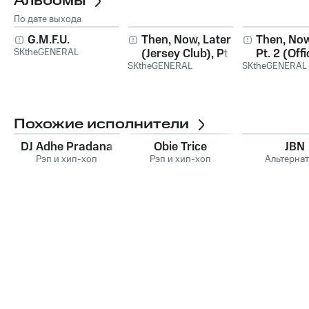
Альбомы
По дате выхода
G.M.F.U.
Then, Now, Later
Then, Now
SKtheGENERAL
(Jersey Club), Pt. 2
Pt. 2 (Offi
SKtheGENERAL
SKtheGENERAL
Club)
Похожие исполнители
DJ Adhe Pradana
Obie Trice
JBN
Рэп и хип-хоп
Рэп и хип-хоп
Альтерна